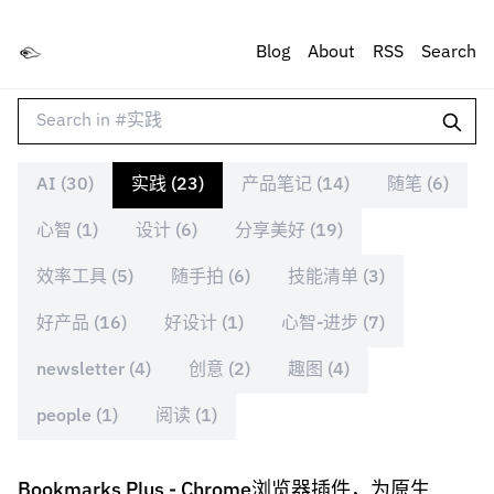
Blog
About
RSS
Search
AI (30)
实践 (23)
产品笔记 (14)
随笔 (6)
心智 (1)
设计 (6)
分享美好 (19)
效率工具 (5)
随手拍 (6)
技能清单 (3)
好产品 (16)
好设计 (1)
心智-进步 (7)
newsletter (4)
创意 (2)
趣图 (4)
people (1)
阅读 (1)
Bookmarks Plus - Chrome浏览器插件，为原生